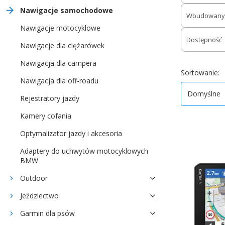
Nawigacje samochodowe
Wbudowany r
Nawigacje motocyklowe
Dostępność
Nawigacje dla ciężarówek
Nawigacja dla campera
Koniec filtr
D
Sortowanie:
Nawigacja dla off-roadu
Domyślne
Rejestratory jazdy
Kamery cofania
Optymalizator jazdy i akcesoria
Adaptery do uchwytów motocyklowych
BMW
Outdoor
Jeździectwo
Garmin dla psów