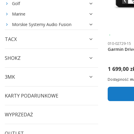
Golf
Marine
Morskie Systemy Audio Fusion
Wysyłka 24
TACX
010-02729-15
Garmin Driv
SHOKZ
1 699,00 z
3MK
Dostępność:
ma
KARTY PODARUNKOWE
WYPRZEDAŻ
OUTLET