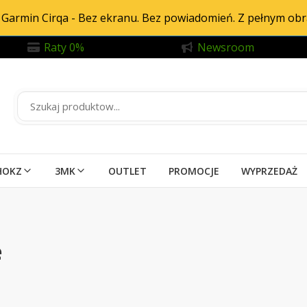
Garmin Cirqa - Bez ekranu. Bez powiadomień. Z pełnym ob
Raty 0%
Newsroom
HOKZ
3MK
OUTLET
PROMOCJE
WYPRZEDAŻ
e