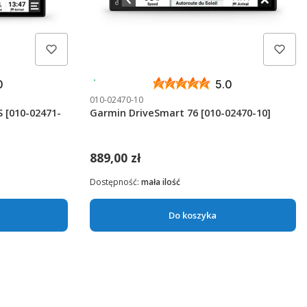
Wysyłka 24h
0
5.0
010-02470-10
 [010-02471-
Garmin DriveSmart 76 [010-02470-10]
889,00 zł
Dostępność:
mała ilość
Do koszyka