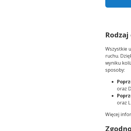
Rodzaj
Wszystkie u
ruchu. Dzię
wyniku koli
sposoby:
Poprz
oraz D
Poprz
oraz L
Więcej info
Zgodno