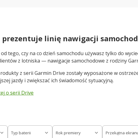
 prezentuje linię nawigacji samocho
 od tego, czy na co dzień samochodu używasz tylko do wyci
lientów z lotniska — nawigacje samochodowe z rodziny Garm
rodukty z serii Garmin Drive zostały wyposażone w ostrzeż
jszej jazdy i zwiększać ich świadomość sytuacyjną.
j o serii Drive
Typ baterii
Rok premiery
Przekątna ekran