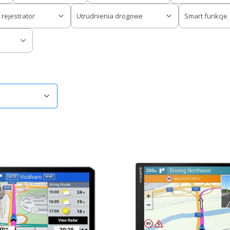
ejestrator
Utrudnienia drogowe
Smart funkcje
ów
omyślne