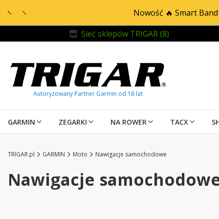
Nowość 🔥 Smart Band 
Sieć sklepów TRIGAR (8)
GARMIN
ZEGARKI
NA ROWER
TACX
S
TRIGAR.pl
GARMIN
Moto
Nawigacje samochodowe
Nawigacje samochodow