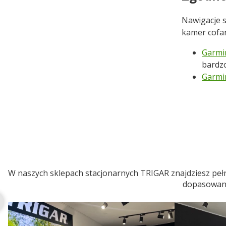
Nawigacje s
kamer cofan
Garmi
bardzo
Garmi
W naszych sklepach stacjonarnych TRIGAR znajdziesz pełn
dopasowaneg