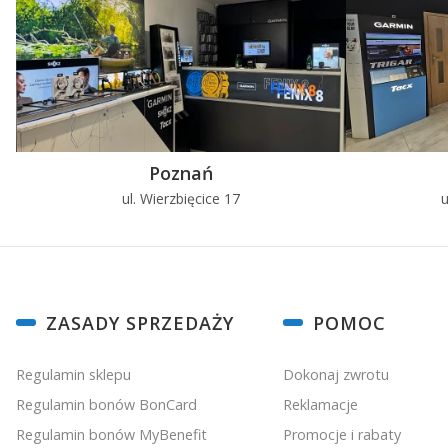
Poznań
ul. Wierzbięcice 17
u
Linki w stopce
ZASADY SPRZEDAŻY
POMOC
Regulamin sklepu
Dokonaj zwrotu
Regulamin bonów BonCard
Reklamacje
Regulamin bonów MyBenefit
Promocje i rabaty