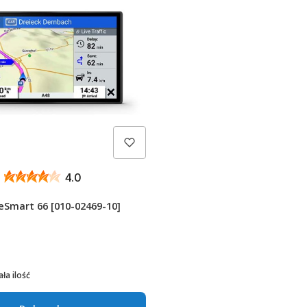
h
4.0
eSmart 66 [010-02469-10]
ła ilość