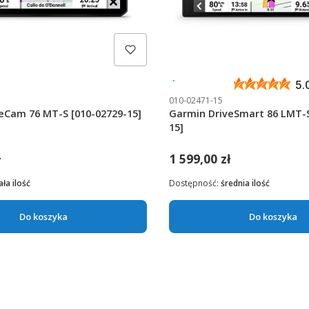
h
Wysyłka 24h
5.
010-02471-15
eCam 76 MT-S [010-02729-15]
Garmin DriveSmart 86 LMT-S
15]
ł
1 599,00 zł
ła ilość
Dostępność:
średnia ilość
Do koszyka
Do koszyka