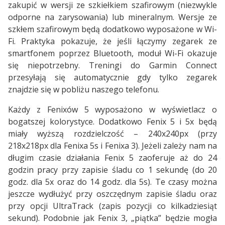
zakupić w wersji ze szkiełkiem szafirowym (niezwykle
odporne na zarysowania) lub mineralnym. Wersje ze
szkłem szafirowym będą dodatkowo wyposażone w Wi-
Fi. Praktyka pokazuje, że jeśli łączymy zegarek ze
smartfonem poprzez Bluetooth, moduł Wi-Fi okazuje
się niepotrzebny. Treningi do Garmin Connect
przesyłają się automatycznie gdy tylko zegarek
znajdzie się w pobliżu naszego telefonu.
Każdy z Fenixów 5 wyposażono w wyświetlacz o
bogatszej kolorystyce. Dodatkowo Fenix 5 i 5x będą
miały wyższą rozdzielczość – 240x240px (przy
218x218px dla Fenixa 5s i Fenixa 3). Jeżeli zależy nam na
długim czasie działania Fenix 5 zaoferuje aż do 24
godzin pracy przy zapisie śladu co 1 sekundę (do 20
godz. dla 5x oraz do 14 godz. dla 5s). Te czasy można
jeszcze wydłużyć przy oszczędnym zapisie śladu oraz
przy opcji UltraTrack (zapis pozycji co kilkadziesiąt
sekund). Podobnie jak Fenix 3, „piątka” będzie mogła