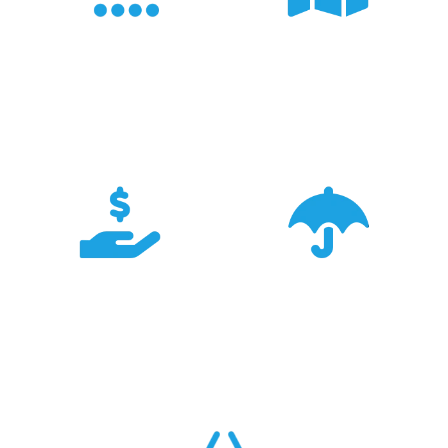
Doświadczenie
Sieć sprzedaży
Z produktami Garmin
Posiadamy 8
pracujemy od 18 lat -
wyspecjalizowanych
znamy je wszystkie.
Sklepów Firmowych
TRIGAR.
Konkurencyjność
Bezpieczeństwo
Największa dostępność
Cały asortyment objęty
produktów GARMIN w
pełną polską gwarancją
Polsce w najlepszych
producenta.
cenach.