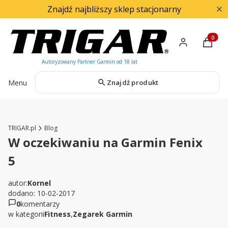
Znajdź najbliższy sklep stacjonarny
Produkty
Menu
Znajdź produkt
TRIGAR.pl
Blog
W oczekiwaniu na Garmin Fenix
5
autor:
Kornel
dodano: 10-02-2017
0
komentarzy
w kategorii
Fitness
,
Zegarek Garmin