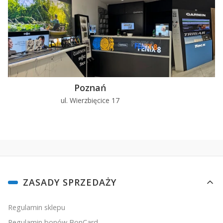
Poznań
ul. Wierzbięcice 17
u
Linki w stopce
ZASADY SPRZEDAŻY
Regulamin sklepu
Regulamin bonów BonCard