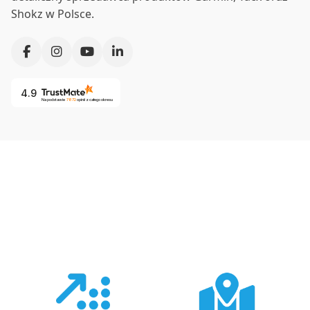
Shokz w Polsce.
4.9
Na podstawie
7872
opinii
z całego okresu
Co nas wyróżnia?